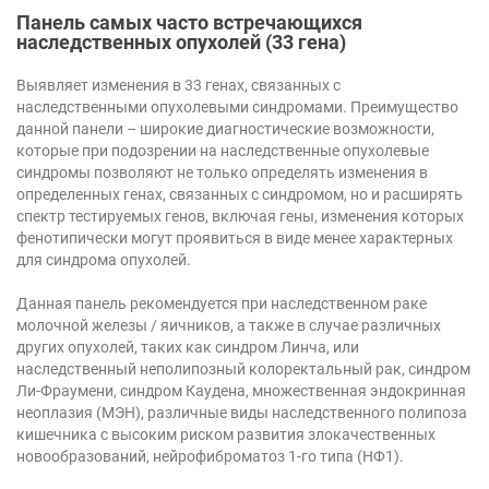
Панель самых часто встречающихся
Strikti nepieciešamie
Veiktspējas
наследственных опухолей (33 гена)
Mērķa
Funkcionalitātes
Выявляет изменения в 33 генах, связанных с
Strikti nepieciešamie sīkfaili ļauj nodrošināt
наследственными опухолевыми синдромами. Преимущество
tīmekļa vietnes funkcionalitāti, piemēram,
данной панели – широкие диагностические возможности,
lietotāja pieteikšanos un konta pārvaldību.
Tīmekļa vietni nav iespējams pareizi lietot bez
которые при подозрении на наследственные опухолевые
strikti nepieciešamajiem sīkfailiem.
синдромы позволяют не только определять изменения в
определенных генах, связанных с синдромом, но и расширять
N
спектр тестируемых генов, включая гены, изменения которых
o
D
d
фенотипически могут проявиться в виде менее характерных
er
r
для синдрома опухолей.
īg
o
u
ši
m
Данная панель рекомендуется при наследственном раке
n
Nosaukums
a
Apraksts
āt
молочной железы / яичников, а также в случае различных
te
āj
других опухолей, таких как синдром Линча, или
r
s
m
наследственный неполипозный колоректальный рак, синдром
/
iņ
Ли-Фраумени, синдром Каудена, множественная эндокринная
Jo
š
m
неоплазия (МЭН), различные виды наследственного полипоза
a
кишечника с высоким риском развития злокачественных
новообразований, нейрофиброматоз 1-го типа (НФ1).
__cflb
3
Šis sīkfails tiek
Cl
0
izmantots
o
m
slodzes