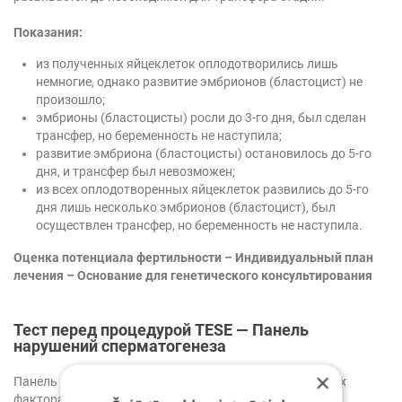
Показания:
из полученных яйцеклеток оплодотворились лишь
немногие, однако развитие эмбрионов (бластоцист) не
произошло;
эмбрионы (бластоцисты) росли до 3-го дня, был сделан
трансфер, но беременность не наступила;
развитие эмбриона (бластоцисты) остановилось до 5-го
дня, и трансфер был невозможен;
из всех оплодотворенных яйцеклеток развились до 5-го
дня лишь несколько эмбрионов (бластоцист), был
осуществлен трансфер, но беременность не наступила.
Оценка потенциала фертильности – Индивидуальный план
лечения – Основание для генетического консультирования
Тест перед процедурой TESE — Панель
нарушений сперматогенеза
×
Панель предлагает ценную информацию о генетических
факторах, способствующих мужскому бесплодию.