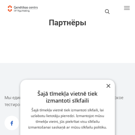
П
Партнёры
о
и
с
к
×
Šajā tīmekļa vietnē tiek
Мы единственные в Латвии,
кто проводит все генетическое
izmantoti sīkfaili
тестирование на месте.
Šajā tīmekļa vietnē tiek izmantoti sīkfaili, lai
uzlabotu lietotāju pieredzi. Izmantojot mūsu
tīmekļa vietni, jūs piekrītat visu sīkfailu
izmantošanai saskaņā ar mūsu sīkfailu politiku.