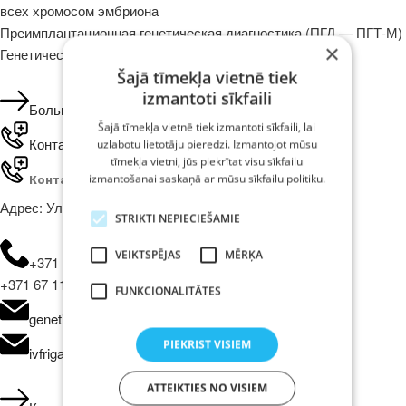
всех хромосом эмбриона
Преимплантационная генетическая диагностика (ПГД — ПГТ-М)
×
Генетические анализы
Šajā tīmekļa vietnē tiek
izmantoti sīkfaili
Больше
Šajā tīmekļa vietnē tiek izmantoti sīkfaili, lai
Контакты
uzlabotu lietotāju pieredzi. Izmantojot mūsu
tīmekļa vietni, jūs piekrītat visu sīkfailu
izmantošanai saskaņā ar mūsu sīkfailu politiku.
Контакты
Адрес: Улица Заля 1, LV-1010, Рига, 3-й этаж
STRIKTI NEPIECIEŠAMIE
VEIKTSPĒJAS
MĒRĶA
+371 28 658 553,
+371 67 111 117,
FUNKCIONALITĀTES
genetikascentrs@ivfriga.eu
PIEKRIST VISIEM
ivfriga@ivfriga.eu
ATTEIKTIES NO VISIEM