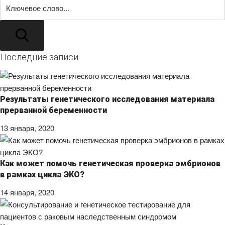
pieprasījum
un tiek
izmantots, la
aprēķinātu
Поиск
apmeklētāju
sesiju un
kampaņu
datus vietņu
Последние записи
analīzes
pārskatos.
_gid
1 diena
Šo sīkfailu ir
Google LLC
iestatījis
.genetikascentrs.lv
Google
Результаты генетического исследования материала
Analytics. Ta
tiek saglabā
прерванной беременности
un atjauninā
katras
13 января, 2020
apmeklētās
lapas unikāl
vērtība, un t
tiek izmanto
lai uzskaitītu
Как может помочь генетическая проверка эмбрионов
un izsekotu
lapu
в рамках цикла ЭКО?
skatījumus.
14 января, 2020
_gat_UA-
.genetikascentrs.lv
52
Šis ir modeļ
166374202-1
sekundes
tipa sīkfails,
iestatījusi
Google
Analytics, ku