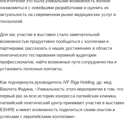
посетителей это была уникальная возможность вблизи
konsekventu
servisu un
ознакомиться с новейшими разработками и оценить их
lietotāju
pieredzi,
актуальность на современном рынке медицинских услуг и
pārvaldot
технологий.
satiksmes un
maršrutēšan
lietotājus
Google privātuma politiku
konkrētos
Для нас участие в выставке стало замечательной
serveros.
возможностью продуктивно пообщаться с коллегами и
_GRECAPTCHA
6 mēneši
Google
Google LLC
партнерами, рассказать о наших достижениях в области
reCAPTCHA
www.google.com
iestata
генетического тестирования огромной аудитории
nepieciešam
sīkfailu
профессионалов, найти возможные пути сотрудничества и
(_GRECAPTCH
установить полезные контакты.
kad tas tiek
izpildīts, lai
sniegtu riska
analīzi.
Как подчеркнула руководитель iVF Riga Holding, др. мед.
Виолета Фодина, «Уникальность этого мероприятия в том, что
первый раз за всю историю конгресса латвийская клиника,
латвийский генетический центр принимает участие в выставке
ESHRE и имеет возможность поделиться своим опытом и
Nodrošinātājs /
Derīguma
Nosaukums
Apraksts
успехами с европейскими коллегами».
Joma
termiņš
Nodrošinātājs
Derīguma
Nosaukums
Apraksts
_ga_57JE3BLEE3
.genetikascentrs.lv
1 gads 1
Google
/ Joma
termiņš