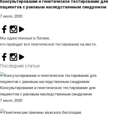
nosaukuma
Консультирование и генетическое тестирование для
raksta
пациентов с раковым наследственным синдромом
elements sat
tā konta vai
vietnes
7 июля, 2020
unikālo
identifikācij
numuru, uz
kuru tas
attiecas. Tā i
sīkdatnes _g
Мы единственные в Латвии,
variācija, kas
кто проводит все генетическое тестирование на месте.
tiek izmanto
lai ierobežo
Google
reģistrēto d
apjomu
vietnēs ar li
Последние статьи
datplūsmu.
Консультирование и генетическое тестирование для
пациентов с раковым наследственным синдромом
7 июля, 2020