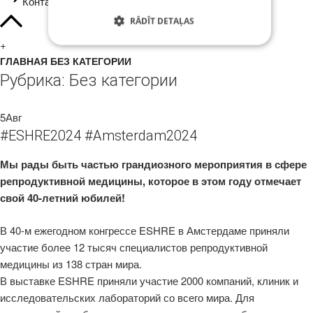
Контакты
RĀDĪT DETAĻAS
+
ГЛАВНАЯ
БЕЗ КАТЕГОРИИ
Strikti nepieciešamie
Veiktspējas
Рубрика:
Без категории
Mērķa
Funkcionalitātes
5
Авг
Strikti nepieciešamie sīkfaili ļauj nodrošināt
tīmekļa vietnes funkcionalitāti, piemēram,
#ESHRE2024 #Amsterdam2024
lietotāja pieteikšanos un konta pārvaldību.
Tīmekļa vietni nav iespējams pareizi lietot bez
Мы рады быть частью грандиозного мероприятия в сфере
strikti nepieciešamajiem sīkfailiem.
репродуктивной медицины, которое в этом году отмечает
Nodrošinātājs /
Derīguma
Nosaukums
Apraksts
Joma
termiņš
свой 40-летний юбилей!
__cflb
30
Šis sīkfails ti
Cloudflare, Inc.
minūtes
izmantots
api2.hcaptcha.com
В 40-м ежегодном конгрессе ESHRE в Амстердаме приняли
slodzes
участие более 12 тысяч специалистов репродуктивной
līdzsvarošana
un uzticamas
медицины из 138 стран мира.
tīmekļa
datplūsmas
В выставке ESHRE приняли участие 2000 компаний, клиник и
identificēšana
Tas palīdz
исследовательских лабораторий со всего мира. Для
nodrošināt