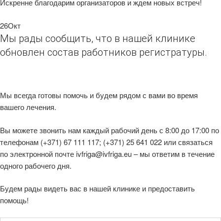
mēnesis
Analytics
Искренне благодарим организаторов и ждем новых встреч!
izmanto šo
NID
6 mēneši
Šo sīkfailu ir
Google LLC
sīkfailu, lai
3 dienas
iestatījis
.google.com
saglabātu
DoubleClick
26
Окт
sesijas
(kas pieder
stāvokli.
Мы рады сообщить, что в нашей клинике
uzņēmumam
Google), lai
_ga
1 gads 1
Šis sīkfailu
Google LLC
обновлен состав работников регистратуры.
palīdzētu
mēnesis
nosaukums i
.genetikascentrs.lv
izveidot jūsu
saistīts ar
interešu
Google
profilu un
Universal
parādīt
Analytics - t
atbilstošas
ir nozīmīgs
reklāmas
Мы всегда готовы помочь и будем рядом с вами во время
Google biež
citās vietnēs.
izmantotā
вашего лечения.
analīzes
pakalpojum
atjaunināju
Вы можете звонить нам каждый рабочий день с 8:00 до 17:00 по
Šis sīkfails ti
izmantots, la
телефонам (+371) 67 111 117; (+371) 25 641 022 или связаться
atšķirtu
по электронной почте ivfriga@ivfriga.eu – мы ответим в течение
unikālos
lietotājus, k
одного рабочего дня.
klienta
identifikato
piešķirot
Будем рады видеть вас в нашей клинике и предоставить
nejauši
ģenerētu
помощь!
skaitli. Tas ir
iekļauts katr
vietnes