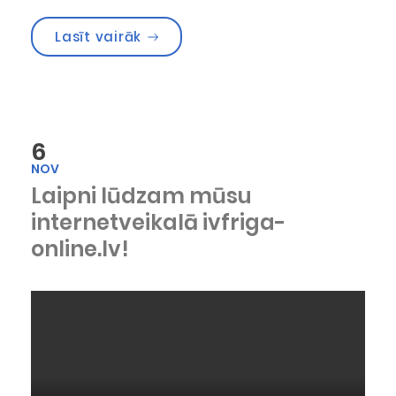
“Covid-19 testēšana Ģenētikas ce
Lasīt vairāk
6
NOV
Laipni lūdzam mūsu
internetveikalā ivfriga-
online.lv!