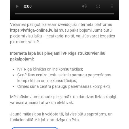
Vēlamies paziņot, ka esam izveidojuši interneta platformu
https://ivfriga-online.lv
, lai mūsu pakalpojumi Jums būtu
pieejami visu laiku – neatkarīgi no tā, vai Jūs varat ierasties
pie mums vai nē.
Interneta lapā būs pieejami iVF Riga struktūrvienību
pakalpojumi:
iVF Riga klīnikas online konsultācijas;
Ģenētikas centra testu siekalu paraugu paņemšanas
komplekti un online konsultācijas;
Cilmes šūna centra paraugu paņemšanas komplekti
Mēs būsim Jums daudz pieejamāki un daudzas lietas kopīgi
varēsim atrisināt ātrāk un efektīvāk.
Jaunā mājaslapa ir veidota tā, lai viss būtu saprotams, un
funkcionalitāte ir ļoti draudzīga un ērta.