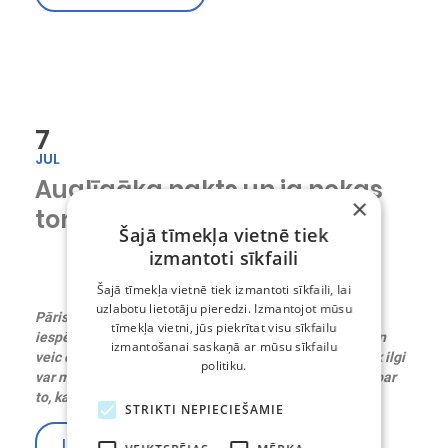
7
JUL
Auglīgāka nakts un ja nekas
×
tomēr nesanāk… ar ko sākt?
Šajā tīmekļa vietnē tiek
izmantoti sīkfaili
Šajā tīmekļa vietnē tiek izmantoti sīkfaili, lai
uzlabotu lietotāju pieredzi. Izmantojot mūsu
Pāris ir nolēmis, ka ir gatavi bērniņam, un dara visu
tīmekļa vietni, jūs piekrītat visu sīkfailu
iespējamo, lai pie tā tiktu. Iet meklēt papardes ziedu un
izmantošanai saskaņā ar mūsu sīkfailu
veic citus rituālus, lai vēlamais kļūtu par īstenu. Bet cik ilgi
politiku.
var meklēt papardes ziedu un kad ir jāsāk satraukties par
to, ka grūtniecība neiestājas?
STRIKTI NEPIECIEŠAMIE
“Auglīgāka nakts un ja nekas tom
Lasīt vairāk