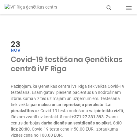
M
e
k
23
l
NOV
Covid-19 testēšana Ģenētikas
ē
centrā iVF Riga
t
Paziņojam, ka Ģenētikas centrā iVF Riga tiek veikta
Covid-19
testēšana. Esam gatavi pieņemt pacientus un nodrošinām
izbraukuma vizītes uz mājām un uzņēmumiem. Testēšana
tiek veikta
par maksu un ar iepriekšēju pierakstu
.
Lai
pierakstītos
uz Covid-19 testa nodošanu vai
pieteiktu vizīti
,
lūdzam zvanīt uz kontakttālruni
+371 27 331 393.
Zvanu
centrs darbojas
darba dienās un sestdienās no plkst. 8:00
līdz 20:00.
Covid-19 testa cena ir 50.00 EUR, izbraukuma
vizītes cena no 100.00 EUR.