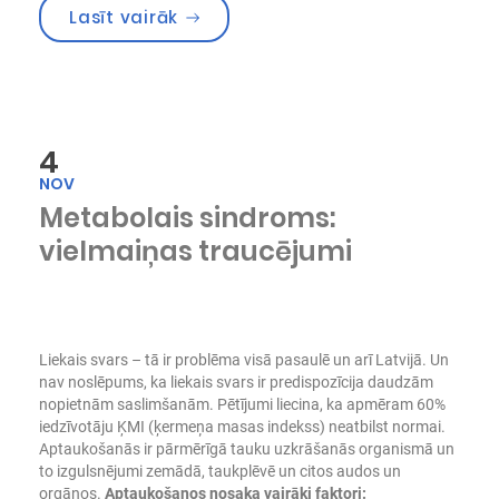
“Laipni lūdzam mūsu internetveikal
Lasīt vairāk
4
NOV
Metabolais sindroms:
vielmaiņas traucējumi
Liekais svars – tā ir problēma visā pasaulē un arī Latvijā. Un
nav noslēpums, ka liekais svars ir predispozīcija daudzām
nopietnām saslimšanām.
Pētījumi liecina, ka apmēram 60%
iedzīvotāju ĶMI (ķermeņa masas indekss) neatbilst normai.
Aptaukošanās ir pārmērīgā tauku uzkrāšanās organismā un
to izgulsnējumi zemādā, taukplēvē un citos audos un
orgānos.
Aptaukošanos nosaka vairāki faktori: