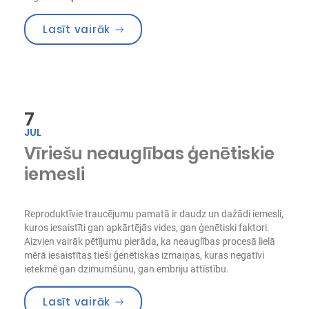
“Metabolais sindroms: vielmaiņas
Lasīt vairāk
7
JUL
Vīriešu neauglības ģenētiskie
iemesli
Reproduktīvie traucējumu pamatā ir daudz un dažādi iemesli,
kuros iesaistīti gan apkārtējās vides, gan ģenētiski faktori.
Aizvien vairāk pētījumu pierāda, ka neauglības procesā lielā
mērā iesaistītas tieši ģenētiskas izmaiņas, kuras negatīvi
ietekmē gan dzimumšūnu, gan embriju attīstību.
“Vīriešu neauglības ģenētiskie iem
Lasīt vairāk