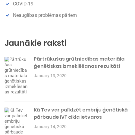
c
COVID-19
konkrētos
h
serveros.
a.
Neauglības problēmas pāriem
c
o
m
_GRECAPTCHA
6
Google
G
m
reCAPTCHA
o
Jaunākie raksti
ē
iestata
o
n
nepieciešamo
gl
eš
sīkfailu
e
i
(_GRECAPTCHA),
L
kad tas tiek
Pārtrūkušas grūtniecības materiāla
L
izpildīts, lai
C
ģenētiskas izmeklēšanas rezultāti
sniegtu riska
w
analīzi.
w
January 13, 2020
w
.g
o
o
gl
e.
c
o
Kā Tev var palīdzēt embriju ģenētiskā
m
pārbaude IVF cikla ietvaros
January 14, 2020