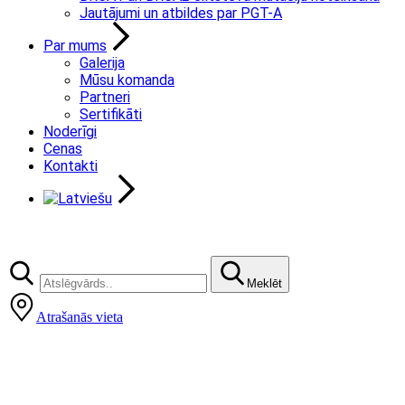
Jautājumi un atbildes par PGT-A
Par mums
Galerija
Mūsu komanda
Partneri
Sertifikāti
Noderīgi
Cenas
Kontakti
Meklēt
Atrašanās vieta