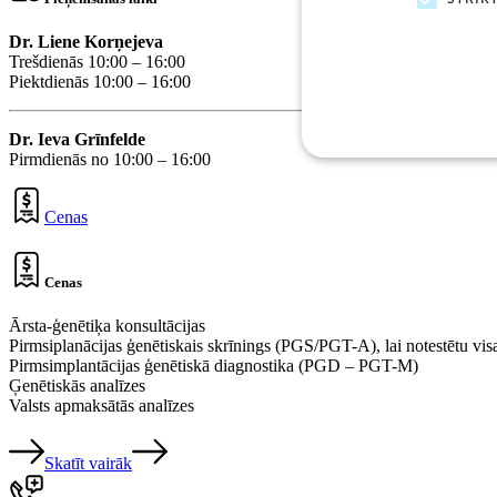
Dr. Liene Korņejeva
Trešdienās 10
:00 – 16:00
Piektdienās 10:00 – 16:00
Dr. Ieva Grīnfelde
Pirmdienās no 10:00 – 16:00
Cenas
Strikti nepieciešamie sīkfai
vietni nav iespējams pareizi 
Cenas
Nodrošin
Nosaukums
Joma
Ārsta-ģenētiķa konsultācijas
Pirmsiplanācijas ģenētiskais skrīnings (PGS/PGT-A), lai notestētu vi
__cflb
Cloudfla
api2.hca
Pirmsimplantācijas ģenētiskā diagnostika (PGD – PGT-M)
Ģenētiskās analīzes
Valsts apmaksātās analīzes
_GRECAPTCHA
Google 
www.goo
Skatīt vairāk