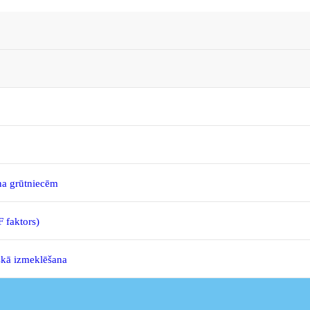
na grūtniecēm
 faktors)
iskā izmeklēšana