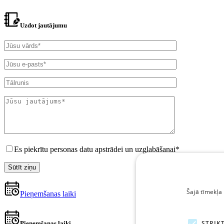
Uzdot jautājumu
Es piekrītu personas datu apstrādei un uzglabāšanai*
Šajā tīmekļa 
Pieņemšanas laiki
STRIKT
Pieņemšanas laiki