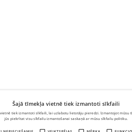
Šajā tīmekļa vietnē tiek izmantoti sīkfaili
vietnē tiek izmantoti sīkfaili, lai uzlabotu lietotāju pieredzi. Izmantojot mūsu t
jūs piekrītat visu sīkfailu izmantošanai saskaņā ar mūsu sīkfailu politiku.
I NEPIECIEŠAMIE
VEIKTSPĒJAS
MĒRĶA
FUNKCIO