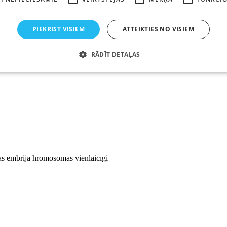
PIEKRIST VISIEM
ATTEIKTIES NO VISIEM
RĀDĪT DETAĻAS
Strikti nepieciešamie
Veiktspējas
Mērķa
Funkcionalitātes
li ļauj nodrošināt tīmekļa vietnes funkcionalitāti, piemēram, lietotāja pieteikšanos un k
lietot bez strikti nepieciešamajiem sīkfailiem.
ātājs /
Derīguma
Apraksts
termiņš
sas embrija hromosomas vienlaicīgi
30
Šis sīkfails tiek izmantots slodzes līdzsvarošanai un uzticam
re, Inc.
minūtes
identificēšanai. Tas palīdz nodrošināt konsekventu servisu un
ptcha.com
pārvaldot satiksmes un maršrutēšanas lietotājus konkrētos s
6 mēneši
Google reCAPTCHA iestata nepieciešamo sīkfailu (_GRECAPTCHA
LLC
lai sniegtu riska analīzi.
gle.com