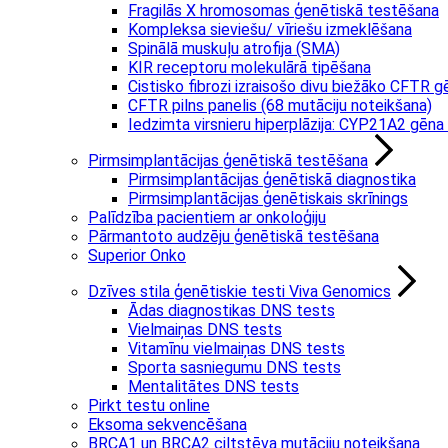
Fragilās X hromosomas ģenētiskā testēšana
Kompleksa sieviešu/ vīriešu izmeklēšana
Spinālā muskuļu atrofija (SMA)
KIR receptoru molekulārā tipēšana
Cistisko fibrozi izraisošo divu biežāko CFTR 
CFTR pilns panelis (68 mutāciju noteikšana)
Iedzimta virsnieru hiperplāzija: CYP21A2 gēn
Pirmsimplantācijas ģenētiskā testēšana
Pirmsimplantācijas ģenētiskā diagnostika
Pirmsimplantācijas ģenētiskais skrīnings
Palīdzība pacientiem ar onkoloģiju
Pārmantoto audzēju ģenētiskā testēšana
Superior Onko
Dzīves stila ģenētiskie testi Viva Genomics
Ādas diagnostikas DNS tests
Vielmaiņas DNS tests
Vitamīnu vielmaiņas DNS tests
Sporta sasniegumu DNS tests
Mentalitātes DNS tests
Pirkt testu online
Eksoma sekvencēšana
BRCA1 un BRCA2 ciltstēva mutāciju noteikšana