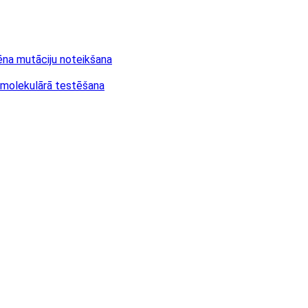
gēna mutāciju noteikšana
a molekulārā testēšana