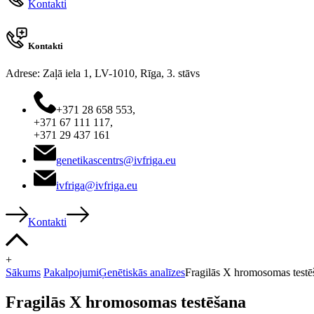
Kontakti
Nodrošināt
Nodroši
Nosaukums
Nosaukums
/ Joma
Joma
_ga_57JE3BLEE3
NID
.genetik
Google LL
Kontakti
.google.co
_ga
Google
Adrese: Zaļā iela 1, LV-1010, Rīga, 3. stāvs
.genetik
+371 28 658 553,
+371 67 111 117,
_gid
Google
+371 29 437 161
.genetik
genetikascentrs@ivfriga.eu
_gat_UA-
.genetik
166374202-1
ivfriga@ivfriga.eu
Kontakti
+
Sākums
Pakalpojumi
Ģenētiskās analīzes
Fragilās X hromosomas testē
Fragilās X hromosomas testēšana