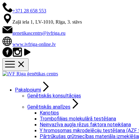
+371 28 658 553
Zaļā iela 1, LV-1010, Rīga, 3. stāvs
genetikascentrs@ivfriga.eu
www.ivfriga-online.lv
Pakalpojumi
Ģenētiskās konsultācijas
Ģenētiskās analīzes
Kariotips
Trombofilijas molekulārā testēšana
Neinvazīva augļa rēzus faktora noteikšana
Y hromosomas mikrodelēciju testēšana (AZF 
Pārtrūkušas grūtniecības materiāla izmeklēša