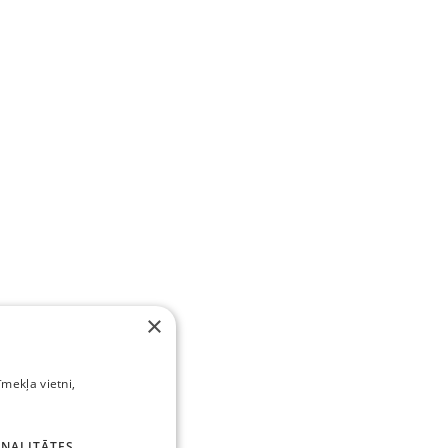
×
īmekļa vietni,
NALITĀTES