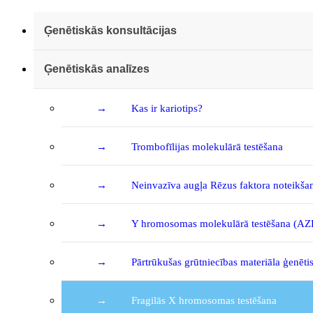
Ģenētiskās konsultācijas
Ģenētiskās analīzes
Kas ir kariotips?
Trombofīlijas molekulārā testēšana
Neinvazīva augļa Rēzus faktora noteikša
Y hromosomas molekulārā testēšana (AZF
Pārtrūkušas grūtniecības materiāla ģenēt
Fragilās X hromosomas testēšana