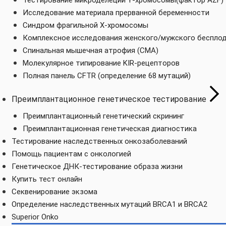
Тестирование микроделеции Y-хромосомы(фактор AZF)
Исследование материала прерванной беременности
Синдром фрагильной Х-хромосомы
Комплексное исследования женского/мужского беспло
Спинальная мышечная атрофия (СМА)
Молекулярное типирование KIR-рецепторов
Полная панель CFTR (определение 68 мутаций)
Преимплантационное генетическое тестирование
Преимплантационный генетический скрининг
Преимплантационная генетическая диагностика
Тестирование наследственных онкозаболеваний
Помощь пациентам с онкологией
Генетическое ДНК-тестирование образа жизни
Купить тест онлайн
Секвенирование экзома
Определение наследственных мутаций BRCA1 и BRCA2
Superior Onko