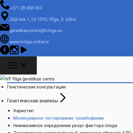
+371 28 658 553
Zaļā iela 1, LV-1010, Rīga, 3. stāvs
genetikascentrs@ivfriga.eu
www.ivfriga-online.lv
Генетические консультации
Генетические анализы
Кариотип
Молекулярное тестирование тромбофилии
Неинвазивное определение резус-фактора плода