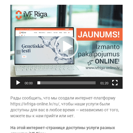
В
и
д
е
о
п
л
е
е
р
00:00
01:20
Рады сообщить, что мы создали интернет-платформу
https://ivfriga-online.lv/ru/
, чтобы наши услуги были
доступны для вас в любое время — независимо от того,
можете вы к нам прийти или нет.
На этой интернет-странице доступны услуги разных