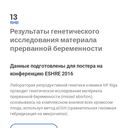
n
Nosaukums
a
Apraksts
āt
te
āj
r
13
s
m
/
iņ
ЯНВ
Jo
š
m
Результаты генетического
a
исследования материала
__cflb
3
Šis sīkfails tiek
Cl
0
izmantots
o
прерванной беременности
m
slodzes
u
in
līdzsvarošanai un
df
Google
ūt
uzticamas
l
privātuma politiku
es
tīmekļa
a
Данные подготовлены для постера на
datplūsmas
r
identificēšanai.
e,
конференцию ESHRE 2016
Tas palīdz
In
nodrošināt
c.
konsekventu
a
Лаборатория репродуктивной генетики клиники iVF Riga
servisu un
pi
lietotāju pieredzi,
проводит генетическое исследование материала
2.
pārvaldot
h
прерванной беременности (missed abortion),
satiksmes un
ca
maršrutēšanas
основываясь на комплексном анализе всех хромосом
pt
lietotājus
плода, используя метод aCGH (сравнительная геномная
c
konkrētos
h
serveros.
гибридизация на микрочипах).
a.
c
o