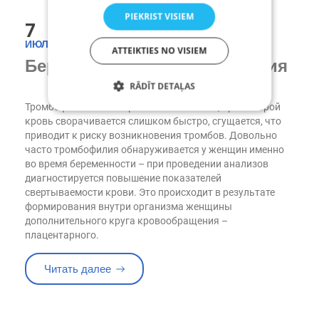
PIEKRIST VISIEM
7
ИЮЛ
ATTEIKTIES NO VISIEM
Беременность и тромбофилия
RĀDĪT DETAĻAS
Тромбофилия – это серьезная патология, при которой
кровь сворачивается слишком быстро, сгущается, что
приводит к риску возникновения тромбов.
Довольно
Strikti nepieciešamie
Veiktspējas
часто тромбофилия обнаруживается у женщин именно
Mērķa
Funkcionalitātes
во время беременности – при проведении анализов
диагностируется повышение показателей
Strikti nepieciešamie sīkfaili ļauj nodrošināt
свертываемости крови. Это происходит в результате
tīmekļa vietnes funkcionalitāti, piemēram,
формирования внутри организма женщины
lietotāja pieteikšanos un konta pārvaldību.
Tīmekļa vietni nav iespējams pareizi lietot bez
дополнительного круга кровообращения –
strikti nepieciešamajiem sīkfailiem.
плацентарного.
N
o
«Беременность и тромбофилия»
Читать далее
D
d
er
r
īg
o
u
ši
m