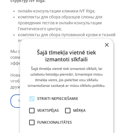
структур iVF Riga:
онлайн-консультации клиники iVF Riga;
комплекты для сбора образцов слюны для
проведения тестов и онлайн-консультации
Генетического центра;
комплекты для сбора пуповинной крови и тканей
пуповины Центра стволовых клеток
×
Šajā tīmekļa vietnē tiek
Мы станем намного доступнее для вас и сможем
совместно решать многие вопросы быстрее и
izmantoti sīkfaili
эффективнее.
Šajā tīmekļa vietnē tiek izmantoti sīkfaili, lai
uzlabotu lietotāju pieredzi. Izmantojot mūsu
Новая домашняя страница создана таким образом,
tīmekļa vietni, jūs piekrītat visu sīkfailu
чтобы все было понятно, и весь функционал очень
izmantošanai saskaņā ar mūsu sīkfailu politiku.
дружественный и удобный.
STRIKTI NEPIECIEŠAMIE
«Добро пожаловать в наш интернет-магази
Читать далее
VEIKTSPĒJAS
MĒRĶA
FUNKCIONALITĀTES