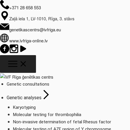
+371 28 658 553
Zaļā iela 1, LV-1010, Rīga, 3. stāvs
genetikascentrs@ivfriga.eu
www.ivfriga-online.lv
Genetic consultations
Genetic analyses
Karyotyping
Molecular testing for thrombophilia
Non-invasive determination of fetal Rhesus factor
Molecular testing of AZF region of Y chromosome