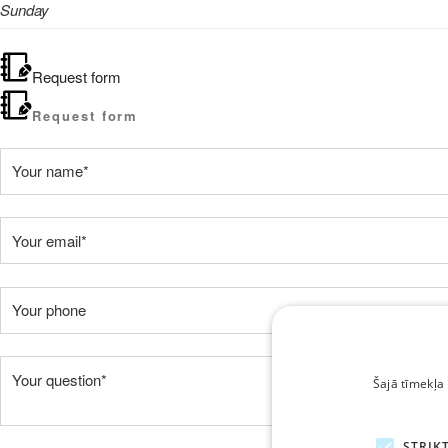
Sunday
Request form
Request form
Šajā tīmekļa 
STRIKT