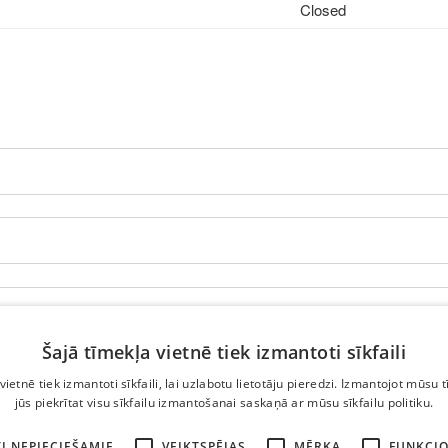
Closed
Šajā tīmekļa vietnē tiek izmantoti sīkfaili
vietnē tiek izmantoti sīkfaili, lai uzlabotu lietotāju pieredzi. Izmantojot mūsu t
jūs piekrītat visu sīkfailu izmantošanai saskaņā ar mūsu sīkfailu politiku.
I NEPIECIEŠAMIE
VEIKTSPĒJAS
MĒRĶA
FUNKCIO