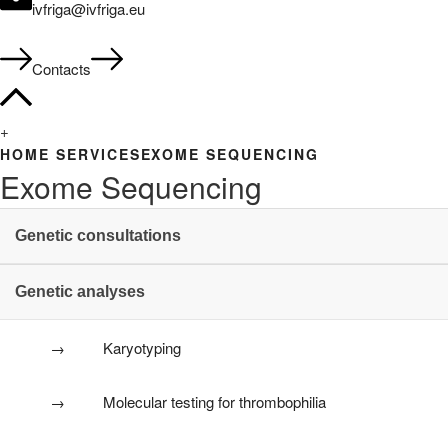
ivfriga@ivfriga.eu
Contacts
+
HOME
SERVICES
EXOME SEQUENCING
Exome Sequencing
Genetic consultations
Genetic analyses
Karyotyping
Molecular testing for thrombophilia