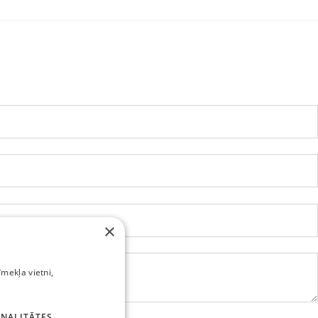
×
īmekļa vietni,
NALITĀTES