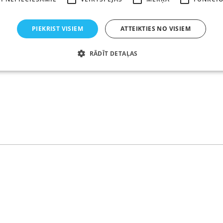
PIEKRIST VISIEM
ATTEIKTIES NO VISIEM
RĀDĪT DETAĻAS
Strikti nepieciešamie
Veiktspējas
Mērķa
Funkcionalitātes
li ļauj nodrošināt tīmekļa vietnes funkcionalitāti, piemēram, lietotāja pieteikšanos un k
lietot bez strikti nepieciešamajiem sīkfailiem.
ātājs /
Derīguma
Apraksts
termiņš
30
Šis sīkfails tiek izmantots slodzes līdzsvarošanai un uzticam
re, Inc.
minūtes
identificēšanai. Tas palīdz nodrošināt konsekventu servisu un
ptcha.com
pārvaldot satiksmes un maršrutēšanas lietotājus konkrētos s
6 mēneši
Google reCAPTCHA iestata nepieciešamo sīkfailu (_GRECAPTCHA
LLC
lai sniegtu riska analīzi.
gle.com