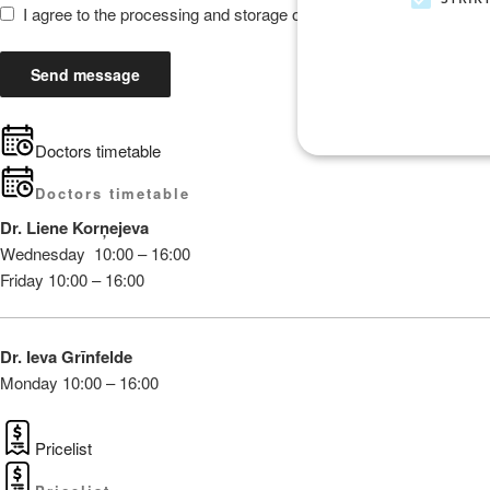
I agree to the processing and storage of my data*
Doctors timetable
Doctors timetable
Dr. Liene Korņejeva
Strikti nepieciešamie sīkfai
Wednesday
10
:00 – 16:00
vietni nav iespējams pareizi 
Friday 10:00 – 16:00
Nodrošin
Nosaukums
Joma
__cflb
Cloudfla
Dr. Ieva Grīnfelde
api2.hca
Monday 10:00 – 16:00
_GRECAPTCHA
Google 
www.goo
Pricelist