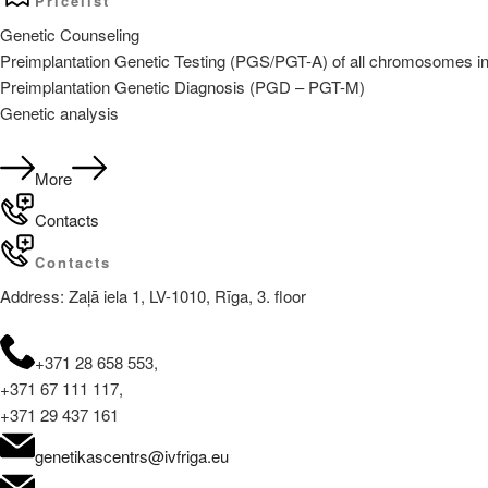
Pricelist
Nodrošināt
Nodroši
Nosaukums
Nosaukums
/ Joma
Joma
Genetic Counseling
Preimplantation Genetic Testing (PGS/PGT-A) of all chromosomes i
_ga_57JE3BLEE3
NID
.genetik
Google LL
.google.co
Preimplantation Genetic Diagnosis (PGD – PGT-M)
_ga
Google
Genetic analysis
.genetik
More
_gid
Google
.genetik
Contacts
Contacts
_gat_UA-
.genetik
166374202-1
Address: Zaļā iela 1, LV-1010, Rīga, 3. floor
+371 28 658 553,
+371 67 111 117,
+371 29 437 161
genetikascentrs@ivfriga.eu